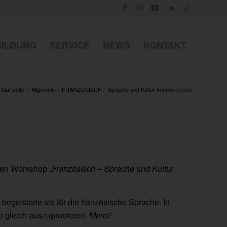
BILDUNG
SERVICE
NEWS
KONTAKT
Startseite
/
Allgemein
/
FRANZÖSISCH – Sprache und Kultur kennen lernen
gen Workshop „
Französisch – Sprache und Kultur
 begeisterte sie für die französische Sprache. In
e gleich auszuprobieren.
Merci
!