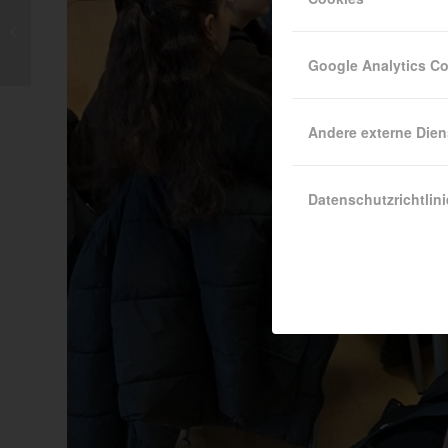
Start der Euregio-
Schulpartnerschaft
Google Analytics C
Andere externe Dien
Datenschutzrichtlini