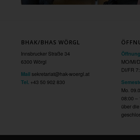
BHAK/BHAS WÖRGL
ÖFFN
Innsbrucker Straße 34
Öffnung
6300 Wörgl
MO/MI/D
DI/FR 7:
Mail
sekretariat@hak-woergl.at
Tel.
+43 50 902 830
Semeste
Mo. 09.0
08:00 – 
über di
geschlo