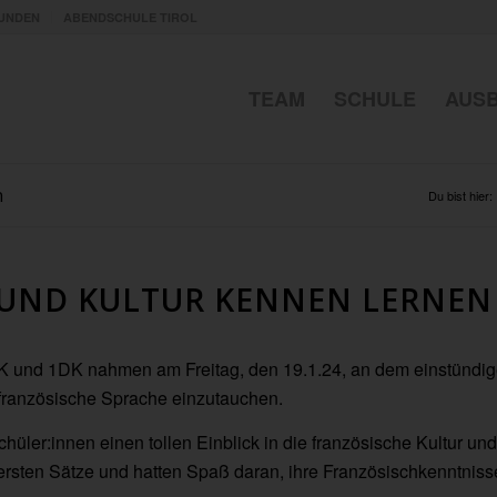
UNDEN
ABENDSCHULE TIROL
TEAM
SCHULE
AUS
n
Du bist hier:
 UND KULTUR KENNEN LERNEN
K und 1DK nahmen am Freitag, den 19.1.24, an dem einstündi
e französische Sprache einzutauchen.
hüler:innen einen tollen Einblick in die französische Kultur und
 ersten Sätze und hatten Spaß daran, ihre Französischkenntniss