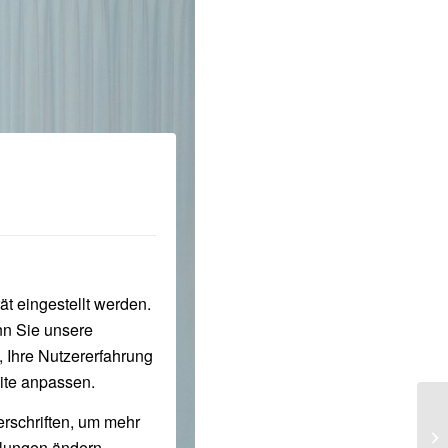
t eingestellt werden.
nn Sie unsere
, Ihre Nutzererfahrung
ite anpassen.
erschriften, um mehr
1.
llungen ändern.