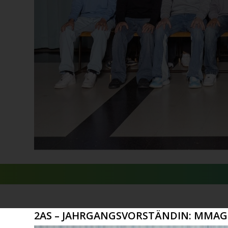
2AS – JAHRGANGSVORSTÄNDIN: MMAG.