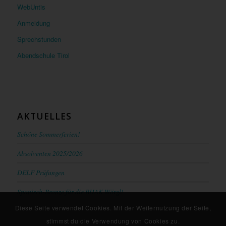
WebUntis
Anmeldung
Sprechstunden
Abendschule Tirol
AKTUELLES
Schöne Sommerferien!
Absolventen 2025/2026
DELF Prüfungen
Spanisch-Bronze für die BHAK Wörgl!
Diese Seite verwendet Cookies. Mit der Weiternutzung der Seite,
stimmst du die Verwendung von Cookies zu.