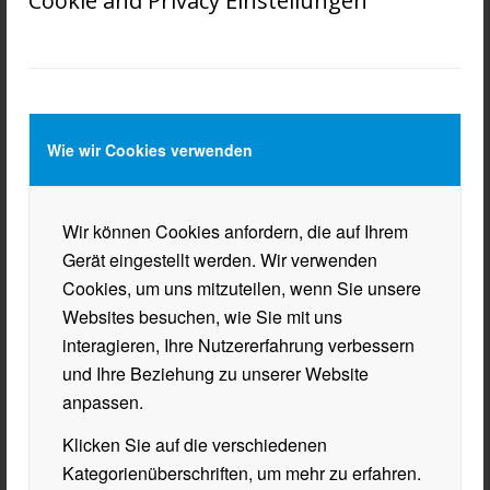
Cookie and Privacy Einstellungen
Naturjuwelen haben die Schülerinnen und Schüler
versucht, den Fremdsprachenunterricht in den
Sprachen Italienisch, Spanisch und Französisch den
gespannten Jugendlichen näherzubringen. Unter
anderem mit Vokabelspielen wurde dabei vorgestellt,
welche vielfältigen Möglichkeiten Fremdsprachen
Wie wir Cookies verwenden
bieten.
Im Bereich der EDV-Säle wurden zudem den
Wir können Cookies anfordern, die auf Ihrem
interessierten Gästen IT-Programme, wie Photoshop,
Gerät eingestellt werden. Wir verwenden
Excel und Word gezeigt. Ihnen wurde z. B.
Cookies, um uns mitzuteilen, wenn Sie unsere
vorgestellt, wie Videos geschnitten und Logos
Websites besuchen, wie Sie mit uns
designt werden.
interagieren, Ihre Nutzererfahrung verbessern
und Ihre Beziehung zu unserer Website
Unser Bildungsberater Mag. Schöler führte das
anpassen.
Schlusswort und beantwortete noch alle offenen
Fragen rund um die Ausbildung und Anmeldung an
Klicken Sie auf die verschiedenen
der Handelsakademie und Handelsschule Wörgl. Für
Kategorienüberschriften, um mehr zu erfahren.