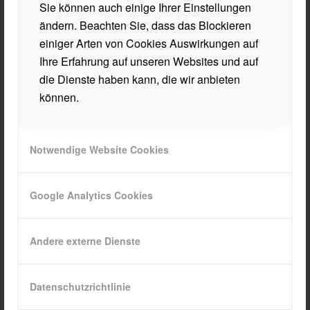
offene Fragen zu den einzelnen
Sie können auch einige Ihrer Einstellungen
Ausbildungsschwerpunkten standen Frau Mag. Zach
ändern. Beachten Sie, dass das Blockieren
und Herr Mag. Holzeisen an einem Infostand zur
einiger Arten von Cookies Auswirkungen auf
Verfügung.
Ihre Erfahrung auf unseren Websites und auf
die Dienste haben kann, die wir anbieten
Es gelang dem beteiligten Lehrerteam der BHAK-
können.
BHAS Wörgl sowie ihren Schülerinnen und Schülern
die Umsetzung einer tollen und eindrucksvollen
Informationsveranstaltung. Wir sind stolz, dass wir die
Notwendige Website Cookies
BHAK-BHAS Wörgl besuchen.
Schedler Luis und Prem Moritz (beide 3ck)
Google Analytics Cookies
Andere externe Dienste
Datenschutzrichtlinie