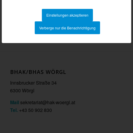
Einstellungen akzeptieren
Verberge nur die Benachrichtigung
BHAK/BHAS WÖRGL
Innsbrucker Straße 34
6300 Wörgl
Mail
sekretariat@hak-woergl.at
Tel.
+43 50 902 830