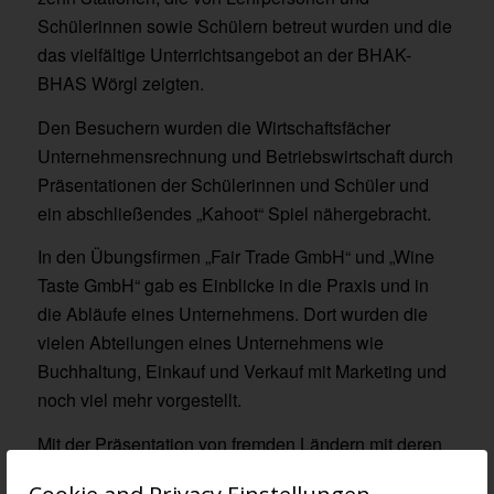
Schülerinnen sowie Schülern betreut wurden und die
das vielfältige Unterrichtsangebot an der BHAK-
BHAS Wörgl zeigten.
Den Besuchern wurden die Wirtschaftsfächer
Unternehmensrechnung und Betriebswirtschaft durch
Präsentationen der Schülerinnen und Schüler und
ein abschließendes „Kahoot“ Spiel nähergebracht.
In den Übungsfirmen „Fair Trade GmbH“ und „Wine
Taste GmbH“ gab es Einblicke in die Praxis und in
die Abläufe eines Unternehmens. Dort wurden die
vielen Abteilungen eines Unternehmens wie
Buchhaltung, Einkauf und Verkauf mit Marketing und
noch viel mehr vorgestellt.
Mit der Präsentation von fremden Ländern mit deren
wichtigsten Sehenswürdigkeiten und ihren