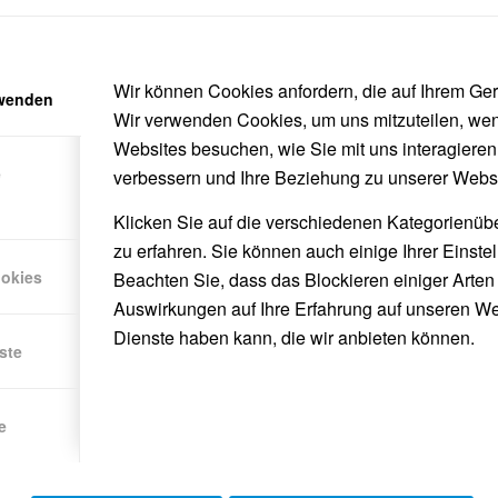
ler Versicherung als bedeutender regionaler
Wir können Cookies anfordern, die auf Ihrem Gerä
rwenden
en Schülerfragen ein und sorgte durch praktische
Wir verwenden Cookies, um uns mitzuteilen, we
e Gestaltung der Workshops. Er genoss es sichtlich, als
Websites besuchen, wie Sie mit uns interagieren
ren.
e
verbessern und Ihre Beziehung zu unserer Webs
Klicken Sie auf die verschiedenen Kategorienüb
zu erfahren. Sie können auch einige Ihrer Einste
ookies
iroler Versicherung, speziell bei Herrn Siegmund, für die Bere
Beachten Sie, dass das Blockieren einiger Arte
Auswirkungen auf Ihre Erfahrung auf unseren We
Dienste haben kann, die wir anbieten können.
ste
e