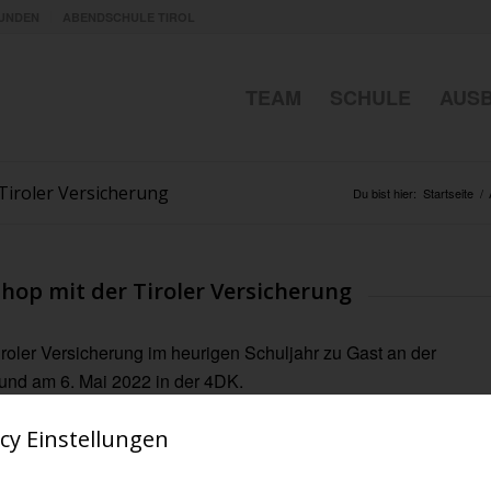
UNDEN
ABENDSCHULE TIROL
TEAM
SCHULE
AUS
 Tiroler Versicherung
Du bist hier:
Startseite
/
hop mit der Tiroler Versicherung
oler Versicherung im heurigen Schuljahr zu Gast an der
nd am 6. Mai 2022 in der 4DK.
lerinnen und Schülern spannende Einblicke in
cy Einstellungen
der Versicherungen, Versicherungssparten,