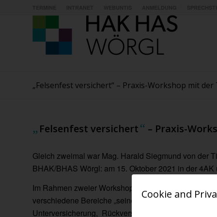
TERMINE
INTRANET
WEBUNTIS
ANMELDUNG
SPRECHST
„Felsenfest versichert“ – Praxis-Workshop mit der
„
“
Felsenfest versichert
– Praxis-Works
Gleich zweimal war Mag. Harald Siegmund von der Tir
BHAK/BHAS Wörgl: am 15. Oktober 2021 in der 4AK u
Im Rahmen zweier Workshops vermittelte er den Schü
Cookie and Priva
verschiedene Bereiche „seiner“ Branche: Geschichte 
Unterversicherung, Rückversicherung etc.