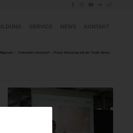
BILDUNG
SERVICE
NEWS
KONTAKT
Allgemein
/
„Felsenfest versichert“ – Praxis-Workshop mit der Tiroler Versic...