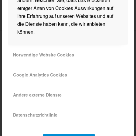
ändern. Beachten Sie, dass das Blockieren
einiger Arten von Cookies Auswirkungen auf
Ihre Erfahrung auf unseren Websites und auf
die Dienste haben kann, die wir anbieten
können.
BHAK/BHAS WÖRGL
Notwendige Website Cookies
Innsbrucker Straße 34
6300 Wörgl
Google Analytics Cookies
Mail
sekretariat@hak-woergl.at
Tel.
+43 50 902 830
Andere externe Dienste
Datenschutzrichtlinie
ÖFFNUNGSZEITEN