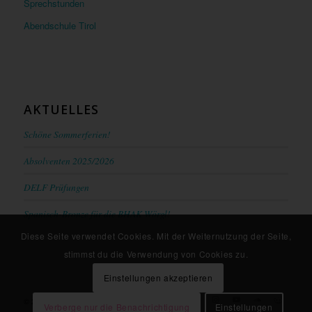
Sprechstunden
Abendschule Tirol
AKTUELLES
Schöne Sommerferien!
Absolventen 2025/2026
DELF Prüfungen
Spanisch-Bronze für die BHAK Wörgl!
Diese Seite verwendet Cookies. Mit der Weiternutzung der Seite,
stimmst du die Verwendung von Cookies zu.
Einstellungen akzeptieren
© 2021 - BHAK/BHAS Wörgl
Verberge nur die Benachrichtigung
Einstellungen