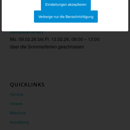
Öffnungszeiten Sekretariat
Einstellungen akzeptieren
MO/MI/DO 7:30 – 15:30
Verberge nur die Benachrichtigung
DI/FR 7:30 – 14:30
Semesterferien
Mo. 09.02.26 bis Fr. 13.02.26, 08:00 – 13:00
über die Sommerferien geschlossen
QUICKLINKS
Termine
Intranet
WebUntis
Anmeldung