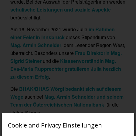
wurde. Bei der Auswahl der Preisträger/innen werden
schulische Leistungen und soziale Aspekte
berücksichtigt.
Am 16. November 2021 wurde Julia
im Rahmen
einer Feier in Innsbruck
dieses Stipendium von
Mag. Armin Schneider
, dem Leiter der Region West,
überreicht. Besonders unsere
Frau Direktorin Mag.
Sigrid Steiner
und die
Klassenvorständin Mag.
Eva-Maria Rupprechter
gratulieren Julia herzlich
zu diesem Erfolg
.
Die
BHAK/BHAS Wörgl bedankt sich auf diesem
Wege
auch bei
Mag. Armin Schneider und seinem
Team der Österreichischen Nationalbank
für die
Unterstützung.
Cookie and Privacy Einstellungen