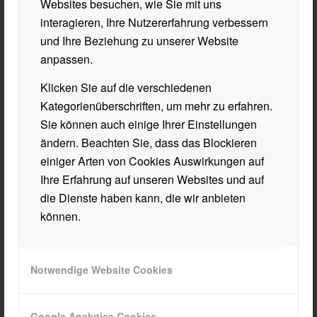
nahegelegene Städtchen Rovinj. Dort genoss man
Websites besuchen, wie Sie mit uns
eine Kugel Eis während beim Public Viewing der
interagieren, Ihre Nutzererfahrung verbessern
Europa League Sieger entschieden wurde.
und Ihre Beziehung zu unserer Website
anpassen.
Die unvergessliche Woche verging wie im Flug und
nach der letzten Sporteinheit am Freitagvormittag trat
Klicken Sie auf die verschiedenen
die Klasse die schweißtreibende Heimreise zurück
Kategorienüberschriften, um mehr zu erfahren.
nach Wörgl an.
Sie können auch einige Ihrer Einstellungen
ändern. Beachten Sie, dass das Blockieren
Ein großer Dank gilt Frau Prof. Herbert und dem
einiger Arten von Cookies Auswirkungen auf
Klassenvorstand Herrn Prof. Holzeisen für die
Ihre Erfahrung auf unseren Websites und auf
harmonische Begleitung.
die Dienste haben kann, die wir anbieten
können.
Notwendige Website Cookies
Google Analytics Cookies