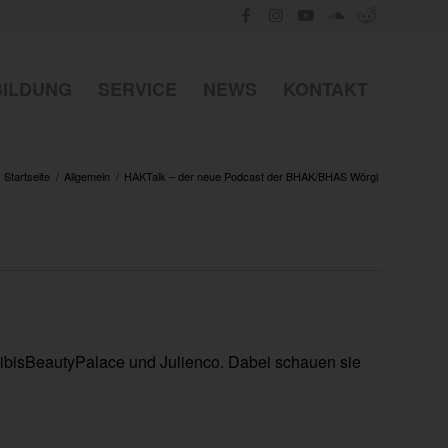
BILDUNG
SERVICE
NEWS
KONTAKT
Startseite
/
Allgemein
/
HAKTalk – der neue Podcast der BHAK/BHAS Wörgl
 BibisBeautyPalace und Julienco. Dabei schauen sie