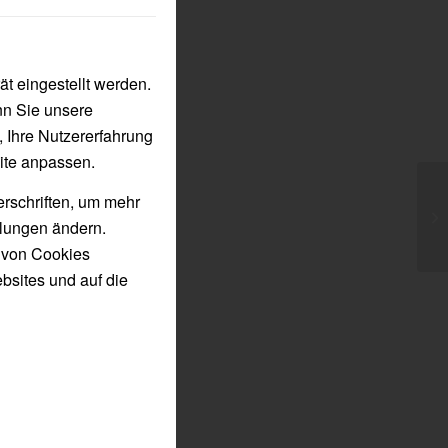
t eingestellt werden.
nn Sie unsere
, Ihre Nutzererfahrung
ite anpassen.
erschriften, um mehr
Ab
llungen ändern.
n von Cookies
bsites und auf die