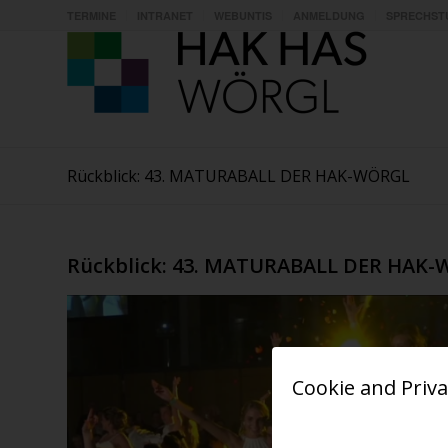
TERMINE
INTRANET
WEBUNTIS
ANMELDUNG
SPRECHST
Rückblick: 43. MATURABALL DER HAK-WÖRGL
Rückblick: 43. MATURABALL DER HAK
Cookie and Priva