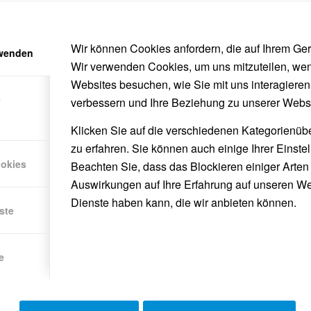
Unter dem Motto „
HAKTIONÄRE – 5 Jahre p
einstudierten Polonaise von Gerhard Egger 
21. September unser 43. Maturaball in der Ar
Wir können Cookies anfordern, die auf Ihrem Gerä
rwenden
Wir verwenden Cookies, um uns mitzuteilen, we
Wie jedes Jahr durften sich die Ballgäste au
Websites besuchen, wie Sie mit uns interagieren
z.B. über eine Tombola mit vielen Sachprei
e
verbessern und Ihre Beziehung zu unserer Webs
und über ein Cabrio-Wochenende (Hauptprei
durch eine Fotobox auf vielen Bildern verew
Klicken Sie auf die verschiedenen Kategorienüb
zu erfahren. Sie können auch einige Ihrer Einste
An der Kaffee- und Kuchenbar sowie am Buffe
ookies
Beachten Sie, dass das Blockieren einiger Arte
Speisen, bevor es auf die Tanzfläche ging. 
Auswirkungen auf Ihre Erfahrung auf unseren We
und sorgte für ausgezeichnete Stimmung.
Dienste haben kann, die wir anbieten können.
ste
Mit dem Tanz der Ballkönigin und des Ballk
beeindruckten unsere Maturaklassen die Gäs
e