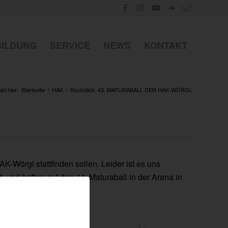
BILDUNG
SERVICE
NEWS
KONTAKT
ist hier:
Startseite
/
HAK
/
Rückblick: 43. MATURABALL DER HAK-WÖRGL
K-Wörgl stattfinden sollen. Leider ist es uns
h und hoffen auf den 44. Maturaball in der Arena in
1.