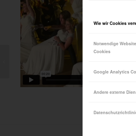
Wie wir Cookies ve
Notwendige Websit
Cookies
Erlebe den virtuellen
Tag der offenen Tür
Google Analytics C
Andere externe Dien
Datenschutzrichtlini