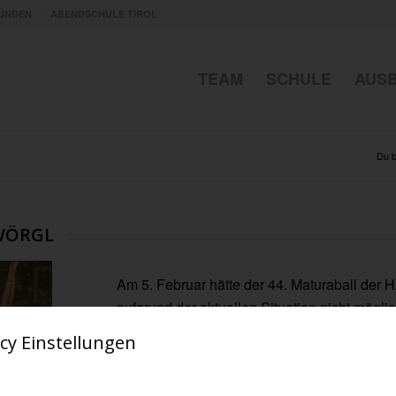
UNDEN
ABENDSCHULE TIROL
TEAM
SCHULE
AUS
Du b
-WÖRGL
Am 5. Februar hätte der 44. Maturaball der HA
aufgrund der aktuellen Situation nicht möglic
Kufstein am
Samstag den 23. Oktober 202
cy Einstellungen
Wir freuen uns auf euer kommen!