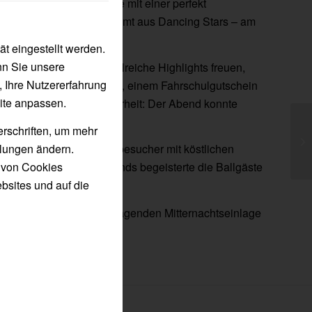
ure Spekulation
“ wurde mit einer perfekt
– viele kennen ihn bestimmt aus Dancing Stars – am
ena Kufstein eröffnet.
t eingestellt werden.
nn Sie unsere
ch heuer wieder über zahlreiche Highlights freuen,
, Ihre Nutzererfahrung
sen, Wellnessgutscheinen, einem Fahrschulgutschein
ite anpassen.
s). Eine kleine Besonderheit: Der Abend konnte
igt werden.
erschriften, um mehr
llungen ändern.
t stärkten sich die Ballbesucher mit köstlichen
n von Cookies
Die Band Pearls & Diamonds begeisterte die Ballgäste
bsites und auf die
önigs sowie einer hervorragenden Mitternachtseinlage
te.