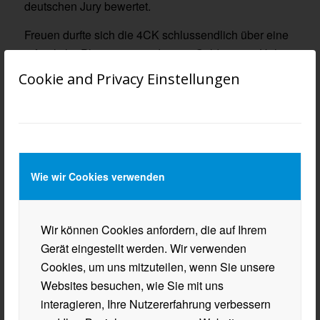
deutschen Jury bewertet.
Freuen durfte sich die 4CK schlussendlich über eine
erfreuliche Platzierung und einen Geldpreis in Höhe
von 100 Euro. Die 4CK bedankt sich recht herzlich
Cookie and Privacy Einstellungen
bei ihrer Betreuerin Prof. Silke Heinz-Ofner für diese
erfahrungsbringende Möglichkeit!
Viktoria Hausbichler und Christina Unterer, 4CK
Wie wir Cookies verwenden
Wir können Cookies anfordern, die auf Ihrem
Gerät eingestellt werden. Wir verwenden
Cookies, um uns mitzuteilen, wenn Sie unsere
Websites besuchen, wie Sie mit uns
interagieren, Ihre Nutzererfahrung verbessern