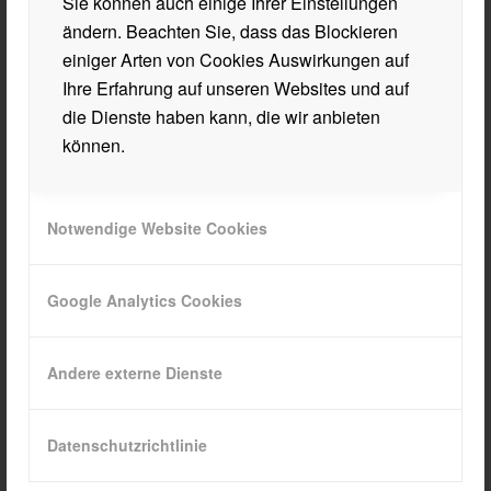
Sie können auch einige Ihrer Einstellungen
ändern. Beachten Sie, dass das Blockieren
ÖFFNUNGSZEITEN
einiger Arten von Cookies Auswirkungen auf
Öffnungszeiten Sekretariat
Ihre Erfahrung auf unseren Websites und auf
MO/MI/DO 7:30 – 15:30
die Dienste haben kann, die wir anbieten
DI/FR 7:30 – 14:30
können.
Semesterferien
Mo. 09.02.26 bis Fr. 13.02.26, 08:00 – 13:00
Notwendige Website Cookies
über die Sommerferien geschlossen
Google Analytics Cookies
Andere externe Dienste
QUICKLINKS
Termine
Datenschutzrichtlinie
Intranet
WebUntis