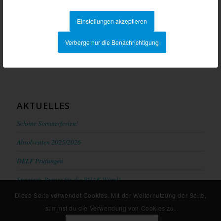
Anmeldung
Einstellungen akzeptieren
Sprechstunden
Verberge nur die Benachrichtigung
Abendschule Tirol
AKTUELLES
Schöne Sommerferien!
Absolventen 2025/2026
DELF Prüfungen
Spanisch-Bronze für die BHAK Wörgl!
Diese Seite verwendet Cookies. Mit der Weiternutzung der Seite,
stimmst du die Verwendung von Cookies zu.