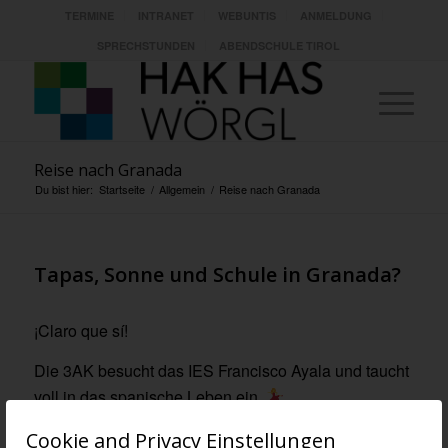
TERMINE
INTRANET
WEBUNTIS
ANMELDUNG
SPRECHSTUNDEN
ABENDSCHULE TIROL
Reise nach Granada
Du bist hier:
Startseite
/
Allgemein
/
Reise nach Granada
Tapas, Sonne und Schule in Granada?
¡Claro que sí!
Die 3AK besucht das IES Francisco Ayala und taucht
voll in das spanische Leben ein.
Cookie and Privacy Einstellungen