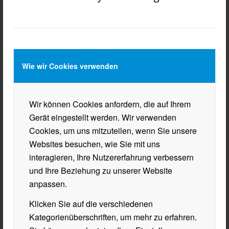
Wie wir Cookies verwenden
Wir können Cookies anfordern, die auf Ihrem
BHAK/BHAS WÖRGL
Gerät eingestellt werden. Wir verwenden
Cookies, um uns mitzuteilen, wenn Sie unsere
Innsbrucker Straße 34
Websites besuchen, wie Sie mit uns
6300 Wörgl
interagieren, Ihre Nutzererfahrung verbessern
Mail
sekretariat@hak-woergl.at
und Ihre Beziehung zu unserer Website
Tel.
+43 50 902 830
anpassen.
Klicken Sie auf die verschiedenen
Kategorienüberschriften, um mehr zu erfahren.