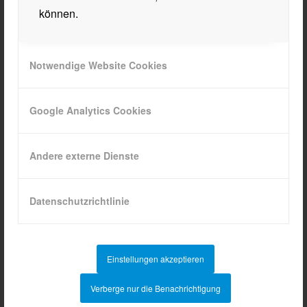
können.
Notwendige Website Cookies
QUICKLINKS
Termine
Google Analytics Cookies
Intranet
WebUntis
Andere externe Dienste
Anmeldung
Sprechstunden
Datenschutzrichtlinie
Abendschule Tirol
Einstellungen akzeptieren
Verberge nur die Benachrichtigung
AKTUELLES