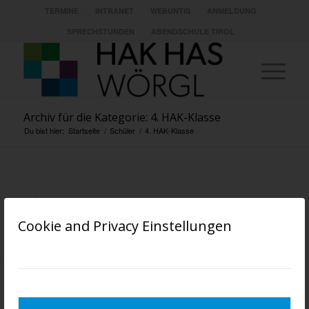
TERMINE
INTRANET
WEBUNTIS
ANMELDUNG
SPRECHSTUNDEN
ABENDSCHULE TIROL
Archiv für die Kategorie: 4. HAK-Klasse
Du bist hier:
Startseite
/
Schüler
/
4. HAK-Klasse
4. HAK-KLASSE
Cookie and Privacy Einstellungen