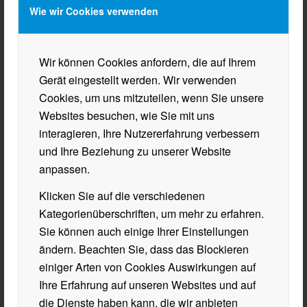
BHAK/BHAS WÖRGL
Wie wir Cookies verwenden
Innsbrucker Straße 34
6300 Wörgl
Wir können Cookies anfordern, die auf Ihrem
Mail
sekretariat@hak-woergl.at
Gerät eingestellt werden. Wir verwenden
Tel.
+43 50 902 830
Cookies, um uns mitzuteilen, wenn Sie unsere
Websites besuchen, wie Sie mit uns
interagieren, Ihre Nutzererfahrung verbessern
und Ihre Beziehung zu unserer Website
anpassen.
ÖFFNUNGSZEITEN
Klicken Sie auf die verschiedenen
Öffnungszeiten Sekretariat
Kategorienüberschriften, um mehr zu erfahren.
MO/MI/DO 7:30 – 15:30
Sie können auch einige Ihrer Einstellungen
DI/FR 7:30 – 14:30
ändern. Beachten Sie, dass das Blockieren
Semesterferien
einiger Arten von Cookies Auswirkungen auf
Mo. 09.02.26 bis Fr. 13.02.26, 08:00 – 13:00
Ihre Erfahrung auf unseren Websites und auf
über die Sommerferien geschlossen
die Dienste haben kann, die wir anbieten