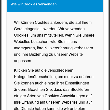
BHAK/BHAS WÖRGL
Wie wir Cookies verwenden
Innsbrucker Straße 34
6300 Wörgl
Wir können Cookies anfordern, die auf Ihrem
Mail
sekretariat@hak-woergl.at
Gerät eingestellt werden. Wir verwenden
Tel.
+43 50 902 830
Cookies, um uns mitzuteilen, wenn Sie unsere
Websites besuchen, wie Sie mit uns
interagieren, Ihre Nutzererfahrung verbessern
und Ihre Beziehung zu unserer Website
anpassen.
ÖFFNUNGSZEITEN
Klicken Sie auf die verschiedenen
Öffnungszeiten Sekretariat
Kategorienüberschriften, um mehr zu erfahren.
MO/MI/DO 7:30 – 15:30
Sie können auch einige Ihrer Einstellungen
DI/FR 7:30 – 14:30
ändern. Beachten Sie, dass das Blockieren
Semesterferien
einiger Arten von Cookies Auswirkungen auf
Mo. 09.02.26 bis Fr. 13.02.26, 08:00 – 13:00
Ihre Erfahrung auf unseren Websites und auf
über die Sommerferien geschlossen
die Dienste haben kann, die wir anbieten