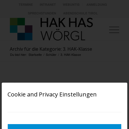
TERMINE
INTRANET
WEBUNTIS
ANMELDUNG
SPRECHSTUNDEN
ABENDSCHULE TIROL
Archiv für die Kategorie: 3. HAK-Klasse
Du bist hier:
Startseite
/
Schüler
/
3. HAK-Klasse
3. HAK-KLASSE
Cookie and Privacy Einstellungen