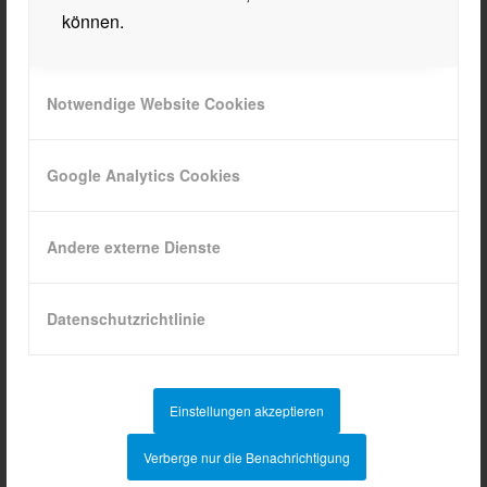
können.
Notwendige Website Cookies
QUICKLINKS
Termine
Google Analytics Cookies
Intranet
WebUntis
Andere externe Dienste
Anmeldung
Sprechstunden
Datenschutzrichtlinie
Abendschule Tirol
Einstellungen akzeptieren
Verberge nur die Benachrichtigung
AKTUELLES