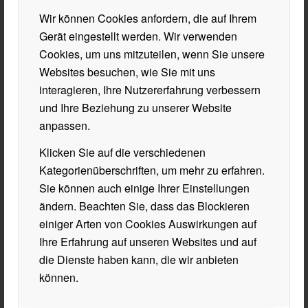
Bodenproben (mit und ohne Pflanzenkohle) unter die
Wir können Cookies anfordern, die auf Ihrem
Lupe. Sie führten Versuche zu
Gerät eingestellt werden. Wir verwenden
Wasserspeicherfähigkeit, pH-Wert, Filterwirkung und
Cookies, um uns mitzuteilen, wenn Sie unsere
Kohlenstoffgehalt durch und dokumentierten dies in
Websites besuchen, wie Sie mit uns
Versuchsprotokollen. Der Projektbericht mit den
interagieren, Ihre Nutzererfahrung verbessern
gesammelten Unterlagen musste schließlich dem
und Ihre Beziehung zu unserer Website
VCÖ übermittelt werden.
anpassen.
Mit großer Freude erreichte uns dann nach einigen
Klicken Sie auf die verschiedenen
Wochen die Nachricht, dass unser Projekt mit einem
Kategorienüberschriften, um mehr zu erfahren.
Sonderpreis im Wert von 700,- € ausgezeichnet
Sie können auch einige Ihrer Einstellungen
wurde! Die Preisverleihung fand am 11. Juni in
ändern. Beachten Sie, dass das Blockieren
Salzburg statt, wo sich diverse Größen aus Industrie
einiger Arten von Cookies Auswirkungen auf
und Politik (Präsident der Industriellenvereinigung,
Ihre Erfahrung auf unseren Websites und auf
Landeshauptmannstellvertreter usw.) am Rednerpult
die Dienste haben kann, die wir anbieten
abwechselten und die BHAK/BHAS Wörgl neben
können.
einigen anderen Schulen (aber als einzige von 2
BHS österreichweit) offiziell geehrt wurde. Aufgrund