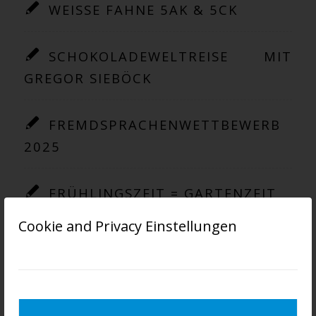
WEISSE FAHNE 5AK & 5CK
SCHOKOLADEWELTREISE MIT
GREGOR SIEBÖCK
FREMDSPRACHENWETTBEWERB
2025
FRÜHLINGSZEIT = GARTENZEIT
Cookie and Privacy Einstellungen
WIR SIND EUREGIO!
SCHULBUFFET AUSZEICHNUNG!