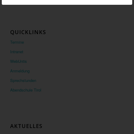
QUICKLINKS
Termine
Intranet
WebUntis
Anmeldung
Sprechstunden
Abendschule Tirol
AKTUELLES