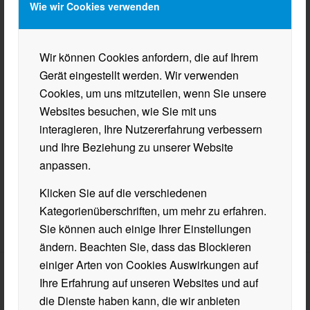
Wie wir Cookies verwenden
NEUE SCHÜLERVERTRETUNG
GEWÄHLT!
Wir können Cookies anfordern, die auf Ihrem
Gerät eingestellt werden. Wir verwenden
WILLKOMMEN IM NEUEN
Cookies, um uns mitzuteilen, wenn Sie unsere
SCHULJAHR!
Websites besuchen, wie Sie mit uns
interagieren, Ihre Nutzererfahrung verbessern
und Ihre Beziehung zu unserer Website
anpassen.
‹
1
3
4
›
2
Seite 2 von 9
Klicken Sie auf die verschiedenen
»
Kategorienüberschriften, um mehr zu erfahren.
Sie können auch einige Ihrer Einstellungen
ändern. Beachten Sie, dass das Blockieren
einiger Arten von Cookies Auswirkungen auf
Ihre Erfahrung auf unseren Websites und auf
BHAK/BHAS WÖRGL
die Dienste haben kann, die wir anbieten